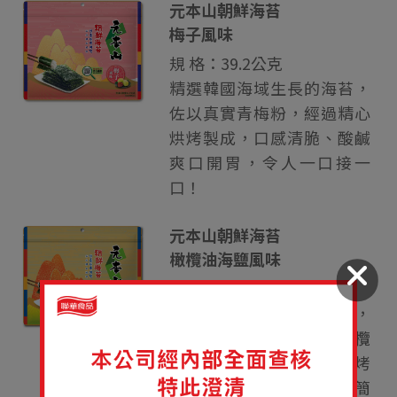
元本山朝鮮海苔
梅子風味
規 格：39.2公克
精選韓國海域生長的海苔，
佐以真實青梅粉，經過精心
烘烤製成，口感清脆、酸鹹
爽口開胃，令人一口接一
口！
元本山朝鮮海苔
橄欖油海鹽風味
規 格：32.8公克
精選韓國海域的優質海苔，
採用西班牙特級初榨橄欖
油、佐以日本赤穗海鹽烘烤
製成，高品質用料，讓您簡