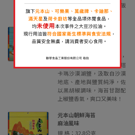
單鹽味吃出不簡單!單吃配飯
都對味！
元本山朝鮮海苔
湖鹽風味
規 格：32.8公克
精選韓國海域生長的海苔，
口感更清脆，添加智利阿塔
卡瑪沙漠湖鹽，汲取自沙漠
地底、產地與鹽質純淨，佐
以黑胡椒調味，海苔甘甜配
上椒鹽香氣，爽口又美味！
元本山朝鮮海苔
麻油風味
規 格：32.8公克