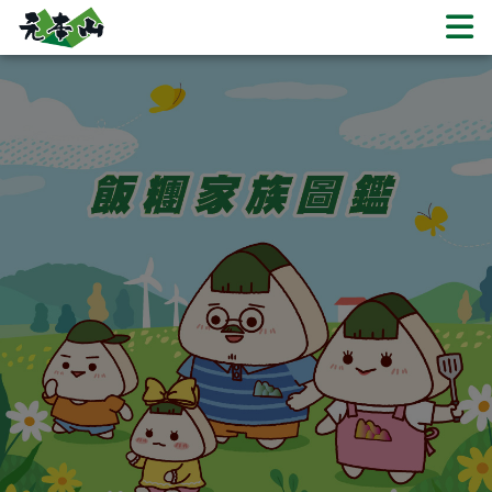
飯糰家族圖鑑 | 元本山